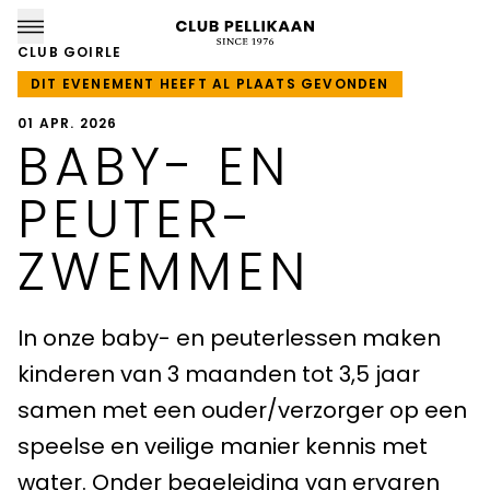
CLUB GOIRLE
DIT EVENEMENT HEEFT AL PLAATS GEVONDEN
01 APR. 2026
BABY- EN
CLUB PELLIKAAN LOCATIES
PEUTER­
Almere
ZWEMMEN
Amersfoort
In onze baby- en peuterlessen maken
Apeldoorn
kinderen van 3 maanden tot 3,5 jaar
Breda
samen met een ouder/verzorger op een
Goirle
speelse en veilige manier kennis met
water. Onder begeleiding van ervaren