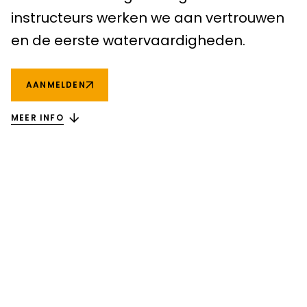
Maastricht
instructeurs werken we aan vertrouwen
Tilburg
en de eerste watervaardigheden.
Meta Menu
OVER ONS
AANMELDEN
PROEFSPORTEN
MEER INFO
CLUB APPS
VACATURES
BLOG
CONTACT
ROOSTER
Ontdek de Club
Experience.