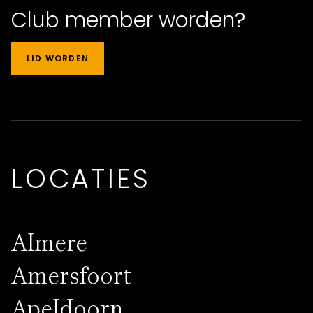
Club member worden?
RONDLEIDING + PROEFSPORTEN
LID WORDEN
Facebook
TikTok
Instagram
LOCATIES
Almere
Amersfoort
Apeldoorn