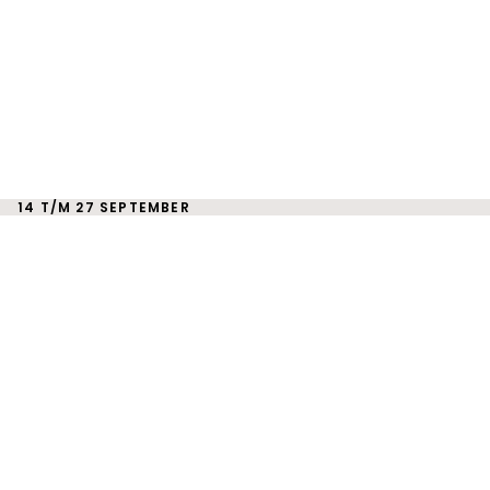
14 T/M 27 SEPTEMBER
CLUB
KAMPIOENSCHAPPE
TENNIS
Wanneer vindt het toernooi plaats?