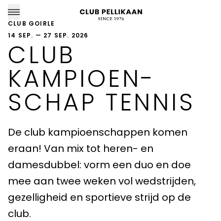
CLUB GOIRLE
14 SEP. — 27 SEP. 2026
CLUB
KAMPIOEN­
CLUB PELLIKAAN LOCATIES
SCHAP TENNIS
Almere
Amersfoort
De club kampioenschappen komen
eraan! Van mix tot heren- en
Apeldoorn
damesdubbel: vorm een duo en doe
Breda
mee aan twee weken vol wedstrijden,
gezelligheid en sportieve strijd op de
Goirle
club.