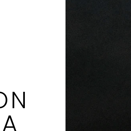
ON
GA