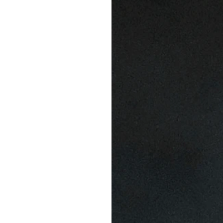
CONTACT
ROOSTER
Ontdek de 
Experience.
RONDLEIDING + PROEFS
Facebook
TikTok
Instagram