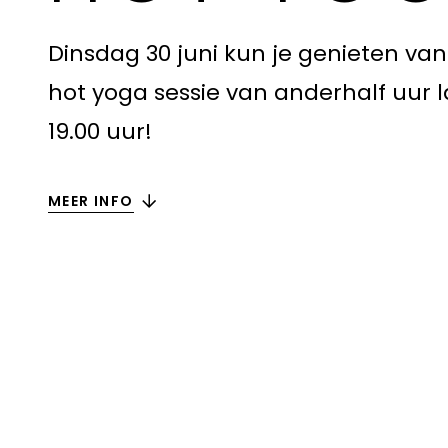
Dinsdag 30 juni kun je genieten va
hot yoga sessie van anderhalf uur 
19.00 uur!
MEER INFO
FULL MOON
Wanneer •
dinsdag 30 juni
Tijd •
19.00 - 20.30 uur
Aanmelden •
via de Club Pellikaan app
Goed om te weten •
deze les is i.p.v. d