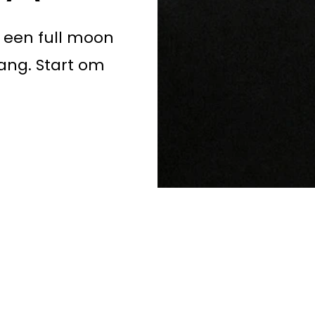
n een full moon
lang. Start om
e reguliere hot yogales