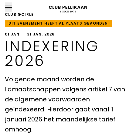
CLUB GOIRLE
DIT EVENEMENT HEEFT AL PLAATS GEVONDEN
01 JAN. — 31 JAN. 2026
INDEXERING
CLUB PELLIKAAN LOCATIES
2026
Almere
Volgende maand worden de
Amersfoort
lidmaatschappen volgens artikel 7 van
Apeldoorn
de algemene voorwaarden
Breda
geïndexeerd. Hierdoor gaat vanaf 1
januari 2026 het maandelijkse tarief
Goirle
omhoog.