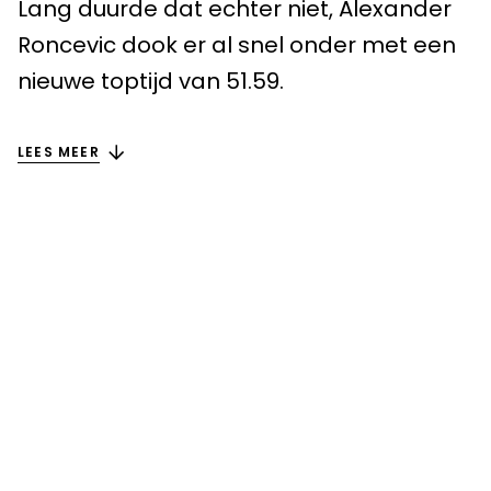
Maastricht
Lang duurde dat echter niet, Alexander
Roncevic dook er al snel onder met een
Tilburg
nieuwe toptijd van 51.59.
Meta Menu
OVER ONS
LEES MEER
VACATURES
CLUB APPS
BLOG
CONTACT
ROOSTER
Een momentje voor
jezelf bij de club