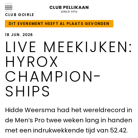
CLUB GOIRLE
DIT EVENEMENT HEEFT AL PLAATS GEVONDEN
18 JUN. 2026
LIVE MEEKIJKEN:
CLUB PELLIKAAN LOCATIES
HYROX
Almere
CHAMPION­
Amersfoort
SHIPS
Apeldoorn
Hidde Weersma had het wereldrecord in
Breda
de Men’s Pro twee weken lang in handen
Goirle
met een indrukwekkende tijd van 52.42.