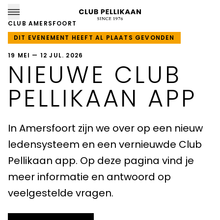
CLUB AMERSFOORT
DIT EVENEMENT HEEFT AL PLAATS GEVONDEN
19 MEI — 12 JUL. 2026
NIEUWE CLUB
CLUB PELLIKAAN LOCATIES
PELLIKAAN APP
Almere
In Amersfoort zijn we over op een nieuw
Amersfoort
ledensysteem en een vernieuwde Club
Apeldoorn
Pellikaan app. Op deze pagina vind je
Breda
meer informatie en antwoord op
veelgestelde vragen.
Goirle