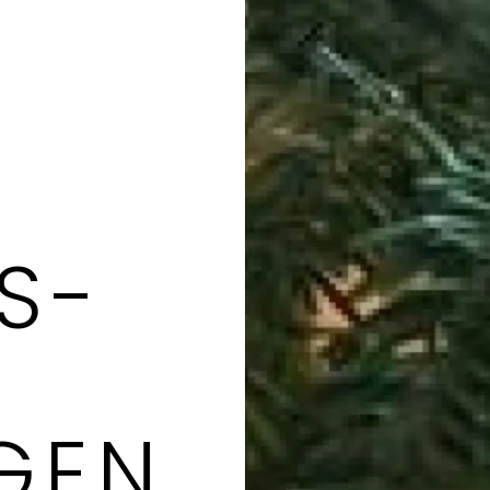
S­
GEN