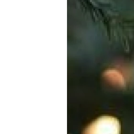
ROOSTER
Een moment
jezelf bij de
MEER OVER THE GOOD LI
Facebook
TikTok
Instagram