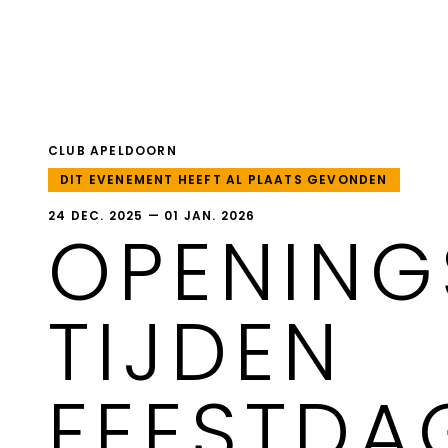
CLUB APELDOORN
DIT EVENEMENT HEEFT AL PLAATS GEVONDEN
24 DEC. 2025 — 01 JAN. 2026
OPENING
TIJDEN
FEESTDA