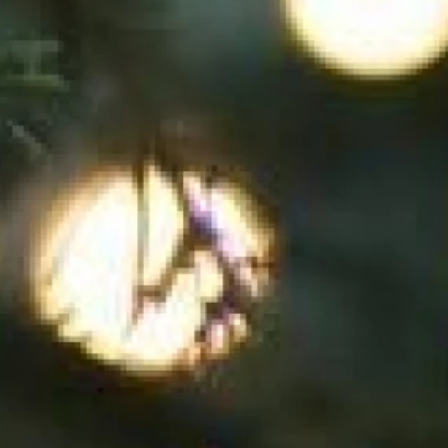
je voor
 club
FE