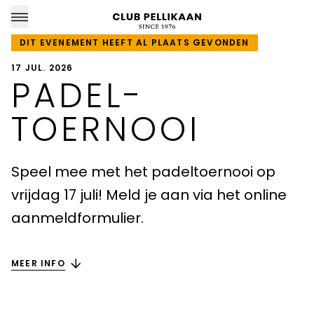
DIT EVENEMENT HEEFT AL PLAATS GEVONDEN
17 JUL. 2026
PADEL­
CLUB PELLIKAAN LOCATIES
TOERNOOI
Almere
Speel mee met het padeltoernooi op
Amersfoort
vrijdag 17 juli! Meld je aan via het online
aanmeldformulier.
Apeldoorn
Breda
MEER INFO
Goirle