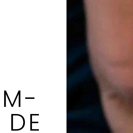
AM­
 DE