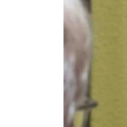
ROOSTER
Een moment
jezelf bij de
MEER OVER THE GOOD LI
Facebook
TikTok
Instagram