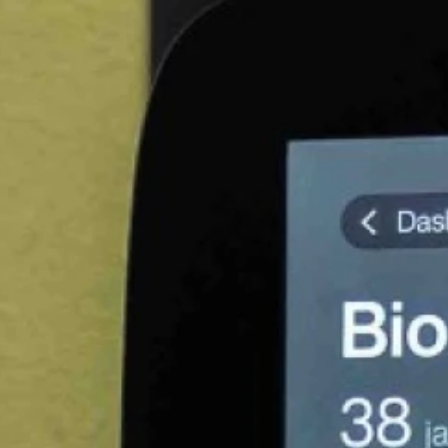
je voor
 club
FE