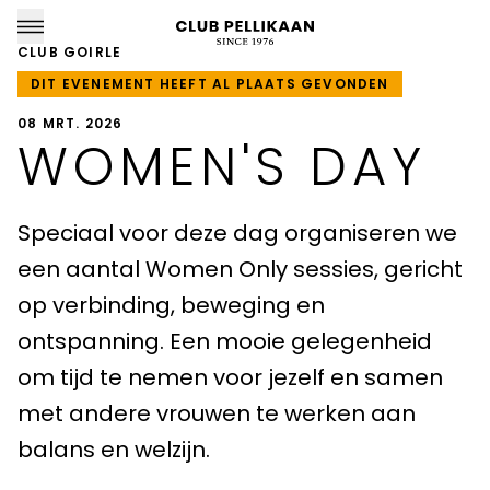
CLUB GOIRLE
DIT EVENEMENT HEEFT AL PLAATS GEVONDEN
08 MRT. 2026
WOMEN'S DAY
CLUB PELLIKAAN LOCATIES
Speciaal voor deze dag organiseren we
Almere
een aantal Women Only sessies, gericht
Amersfoort
op verbinding, beweging en
ontspanning. Een mooie gelegenheid
Apeldoorn
om tijd te nemen voor jezelf en samen
Breda
met andere vrouwen te werken aan
Goirle
balans en welzijn.