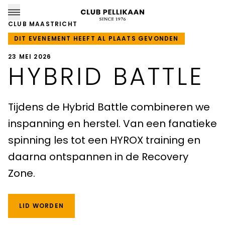
CLUB MAASTRICHT
DIT EVENEMENT HEEFT AL PLAATS GEVONDEN
23 MEI 2026
HYBRID BATTLE
CLUB PELLIKAAN LOCATIES
Tijdens de Hybrid Battle combineren we
Almere
inspanning en herstel. Van een fanatieke
Amersfoort
spinning les tot een HYROX training en
daarna ontspannen in de Recovery
Apeldoorn
Zone.
Breda
Goirle
LID WORDEN