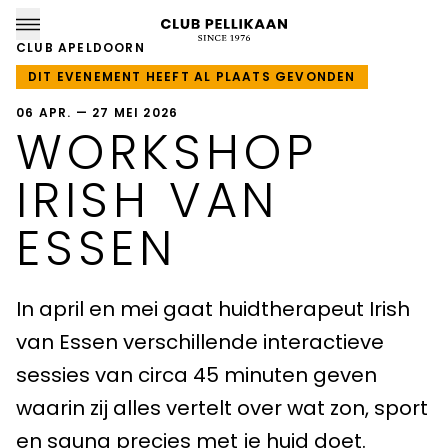
CLUB APELDOORN
DIT EVENEMENT HEEFT AL PLAATS GEVONDEN
06 APR. — 27 MEI 2026
WORKSHOP
CLUB PELLIKAAN LOCATIES
IRISH VAN
Almere
ESSEN
Amersfoort
In april en mei gaat huidtherapeut Irish
Apeldoorn
van Essen verschillende interactieve
Breda
sessies van circa 45 minuten geven
Goirle
waarin zij alles vertelt over wat zon, sport
en sauna precies met je huid doet.