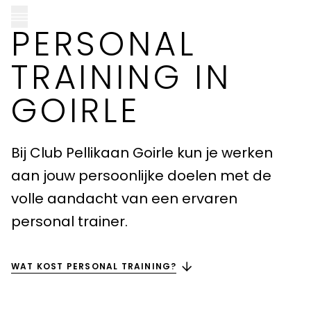
PERSONAL
TRAINING IN
GOIRLE
CLUB PELLIKAAN LOCATIES
Almere
Bij Club Pellikaan Goirle kun je werken
aan jouw persoonlijke doelen met de
Amersfoort
volle aandacht van een ervaren
Apeldoorn
personal trainer.
Breda
WAT KOST PERSONAL TRAINING?
Goirle