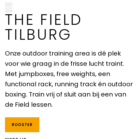
THE FIELD
TILBURG
CLUB PELLIKAAN LOCATIES
Onze outdoor training area is dé plek
voor wie graag in de frisse lucht traint.
Almere
Met jumpboxes, free weights, een
Amersfoort
functional rack, running track én outdoor
boxing. Train vrij of sluit aan bij een van
Apeldoorn
de Field lessen.
Breda
Goirle
ROOSTER