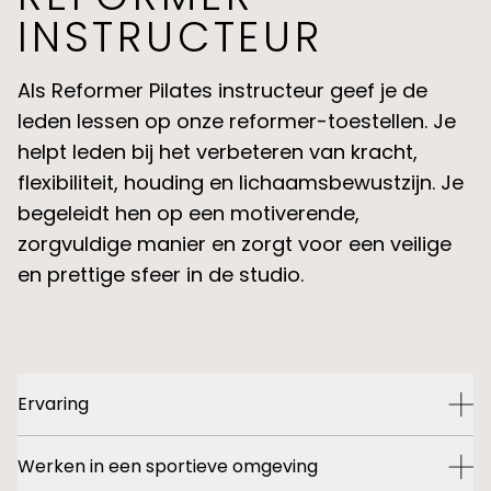
Maastricht
INSTRUCTEUR
Tilburg
Meta Menu
Als Reformer Pilates instructeur geef je de
leden lessen op onze reformer-toestellen. Je
OVER ONS
helpt leden bij het verbeteren van kracht,
flexibiliteit, houding en lichaamsbewustzijn. Je
PROEFSPORTEN
begeleidt hen op een motiverende,
CLUB APPS
zorgvuldige manier en zorgt voor een veilige
en prettige sfeer in de studio.
VACATURES
BLOG
CONTACT
Ervaring
ROOSTER
Ontdek de Club
Ervaring met het geven van Reformer Pilates lessen is
Werken in een sportieve omgeving
gewenst.
Experience.