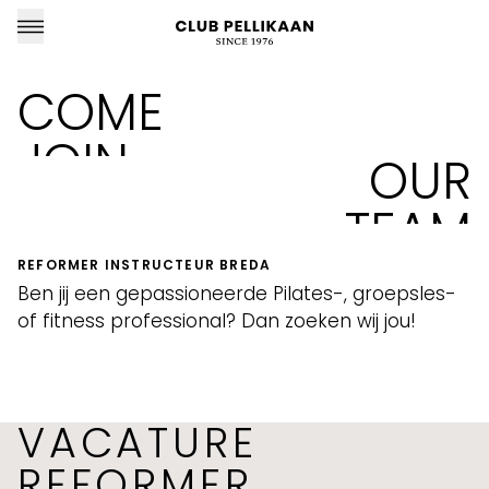
COME
JOIN
OUR
CLUB PELLIKAAN LOCATIES
TEAM
Almere
REFORMER INSTRUCTEUR BREDA
Amersfoort
Ben jij een gepassioneerde Pilates-, groepsles-
of fitness professional? Dan zoeken wij jou!
Apeldoorn
Breda
VACATURE
Goirle
REFORMER