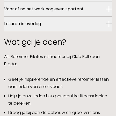
Je werkt in een sportieve en energieke omgeving
Voor of na het werk nog even sporten!
waar mensen komen om zich goed te voelen. De
RONDLEIDING + PROEFSPORTEN
sfeer is actief, sociaal en positief. Samen met je
Werk je dienst en pak daarna nog een workout mee.
Facebook
TikTok
Instagram
Lesuren in overleg
collega’s zorg je ervoor dat leden zich welkom en op
Of juist even sporten vóór je begint. Bij ons heb je de
hun gemak voelen.
vrijheid om werk en sport slim te combineren.
We bespreken graag met jou op welke dagen en
Wat ga je doen?
tijden je les gaat geven.
Als Reformer Pilates instructeur bij Club Pellikaan
Breda:
Geef je inspirerende en effectieve reformer lessen
aan leden van alle niveaus.
Help je onze leden hun persoonlijke fitnessdoelen
te bereiken.
Draag je bij aan de opbouw en groei van ons