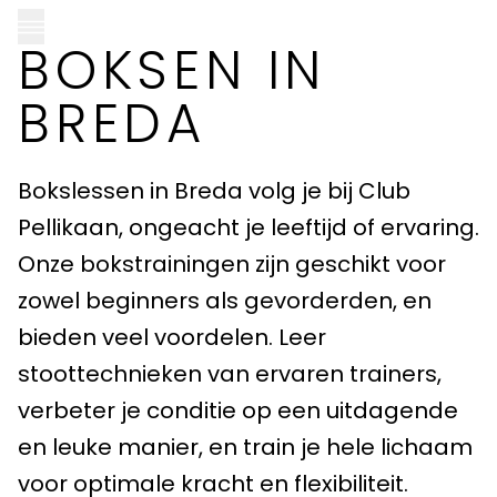
BOKSEN IN
BREDA
CLUB PELLIKAAN LOCATIES
Bokslessen in Breda volg je bij Club
Pellikaan, ongeacht je leeftijd of ervaring.
Almere
Onze bokstrainingen zijn geschikt voor
Amersfoort
zowel beginners als gevorderden, en
bieden veel voordelen. Leer
Apeldoorn
stoottechnieken van ervaren trainers,
Breda
verbeter je conditie op een uitdagende
en leuke manier, en train je hele lichaam
Goirle
voor optimale kracht en flexibiliteit.