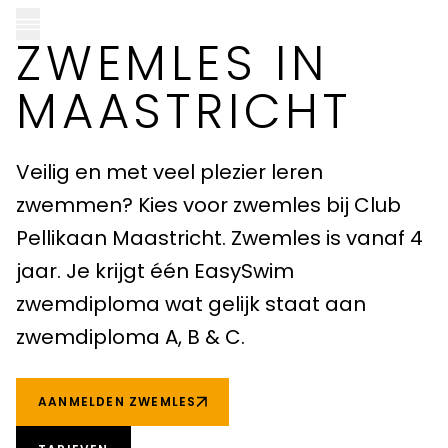
ZWEMLES IN
MAASTRICHT
CLUB PELLIKAAN LOCATIES
Veilig en met veel plezier leren
zwemmen? Kies voor zwemles bij Club
Almere
Pellikaan Maastricht. Zwemles is vanaf 4
Amersfoort
jaar. Je krijgt één EasySwim
zwemdiploma wat gelijk staat aan
Apeldoorn
zwemdiploma A, B & C.
Breda
Goirle
AANMELDEN ZWEMLES