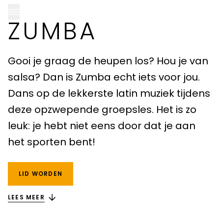
ZUMBA
Gooi je graag de heupen los? Hou je van
CLUB PELLIKAAN LOCATIES
salsa? Dan is Zumba echt iets voor jou.
Dans op de lekkerste latin muziek tijdens
Almere
deze opzwepende groepsles. Het is zo
leuk: je hebt niet eens door dat je aan
Amersfoort
het sporten bent!
Apeldoorn
Breda
LID WORDEN
Goirle
LEES MEER