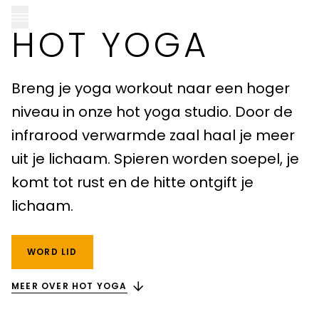
HOT YOGA
Breng je yoga workout naar een hoger
CLUB PELLIKAAN LOCATIES
niveau in onze hot yoga studio. Door de
infrarood verwarmde zaal haal je meer
Almere
uit je lichaam. Spieren worden soepel, je
komt tot rust en de hitte ontgift je
Amersfoort
lichaam.
Apeldoorn
Breda
WORD LID
Goirle
MEER OVER HOT YOGA